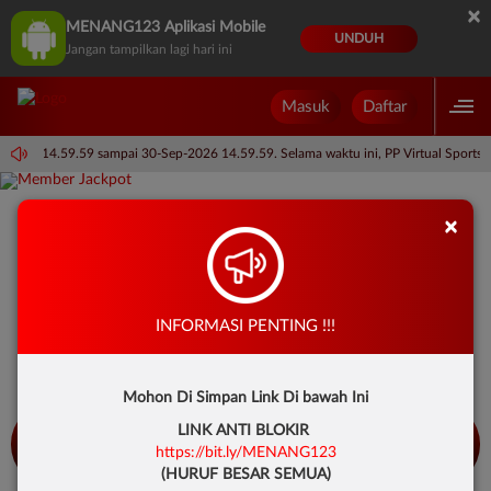
×
MENANG123 Aplikasi Mobile
UNDUH
Jangan tampilkan lagi hari ini
Masuk
Daftar
026 dari 14.59.59 sampai 30-Sep-2026 14.59.59. Selama waktu ini, PP Virtual Sport
×
INFORMASI PENTING !!!
JACKPOT
PLAY
Mohon Di Simpan Link Di bawah Ini
LINK ANTI BLOKIR
IDR
12,662,910,400
https://bit.ly/MENANG123
(HURUF BESAR SEMUA)