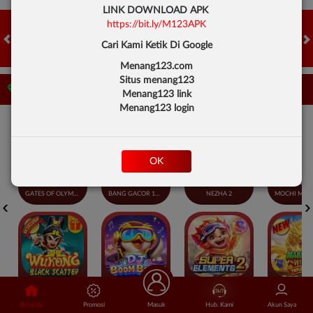
LINK DOWNLOAD APK
https://bit.ly/M123APK
Cari Kami Ketik Di Google
HOT GAMES
SLOTS
LIVE CASINO
RACE
OLAHRAGA
CRA
Menang123.com
Situs menang123
Game Populer
Menang123 link
Menang123 login
OK
GATES OF OLYMPUS POP
BANG GACOR 1000
NEZHA 2
WUKONG - BLACK SCATTER
DJ BOOM BOOM
SUPER ELEMENTS 2
Beranda
Promosi
Masuk
Hub. Kami
Akun Saya