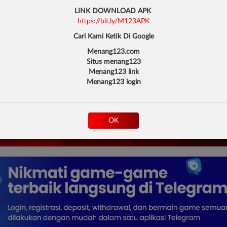
LINK DOWNLOAD APK
https://bit.ly/M123APK
Cari Kami Ketik Di Google
Menang123.com
Situs menang123
Menang123 link
Menang123 login
OK