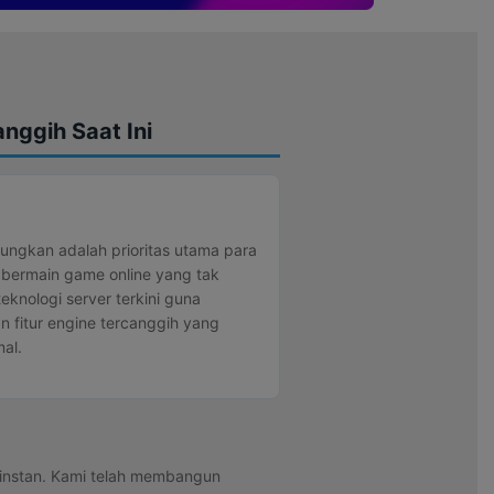
nggih Saat Ini
ungkan adalah prioritas utama para
bermain game online yang tak
knologi server terkini guna
n fitur engine tercanggih yang
al.
a instan. Kami telah membangun