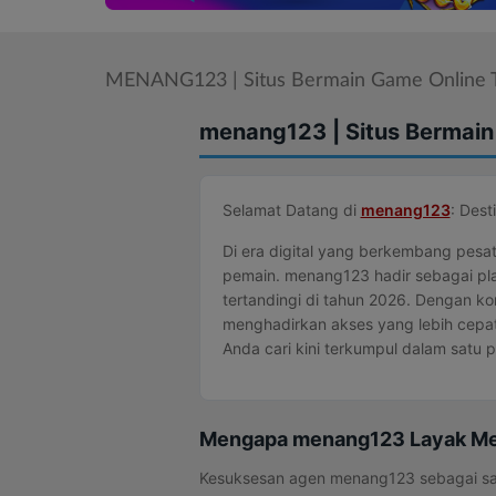
MENANG123 | Situs Bermain Game Online Ter
menang123 | Situs Bermain 
Selamat Datang di
menang123
: Dest
Di era digital yang berkembang pesat
pemain. menang123 hadir sebagai pl
tertandingi di tahun 2026. Dengan k
menghadirkan akses yang lebih cepat,
Anda cari kini terkumpul dalam satu
Mengapa menang123 Layak Menj
Kesuksesan agen menang123 sebagai salah