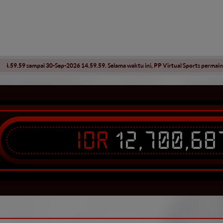
9.59 sampai 30-Sep-2026 14.59.59. Selama waktu ini, PP Virtual Sports permainan t
IDR
12,700,68