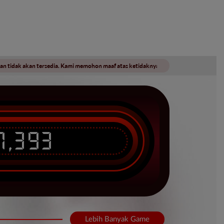
idak akan tersedia. Kami memohon maaf atas ketidaknyamanan yang mungkin ditimbul
7,393
Lebih Banyak Game