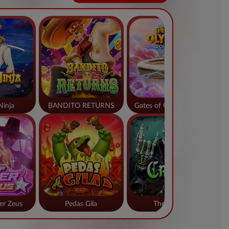
Ninja
BANDITO RETURNS
Gates of Olympus Roulette
er Zeus
Pedas Gila
The Crypt
C