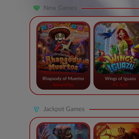
New Games
Rhapsody of Muertos
Wings of Iguazu
AdvantPlay
PG Soft
Jackpot Games