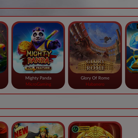
Mighty Panda
Glory Of Rome
MicroGaming
Habanero