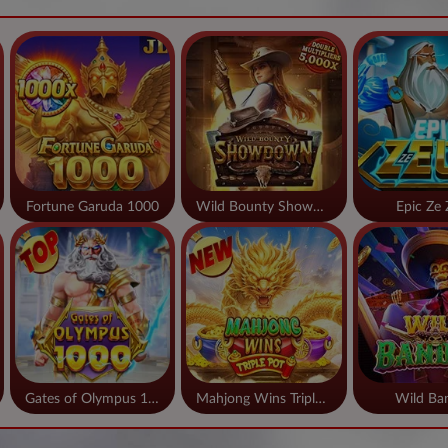
Fortune Garuda 1000
Wild Bounty Showdown
Epic Ze
Gates of Olympus 1000
Mahjong Wins Triple Pot
Wild Ba