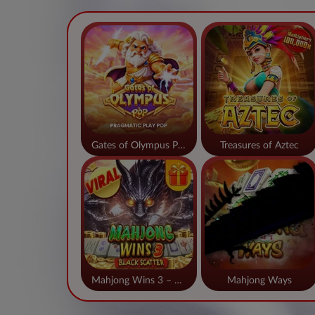
Gates of Olympus POP
Treasures of Aztec
Mahjong Wins 3 – Black Scatter
Mahjong Ways