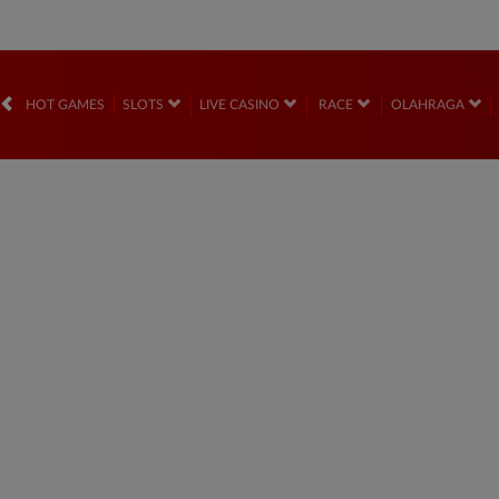
HOT GAMES
SLOTS
LIVE CASINO
RACE
OLAHRAGA