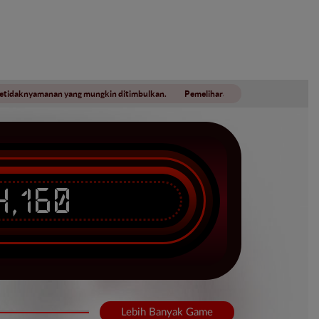
knyamanan yang mungkin ditimbulkan.
Pemeliharaan Terjadwal: Live22 pada 07-Ag
1,448
Lebih Banyak Game