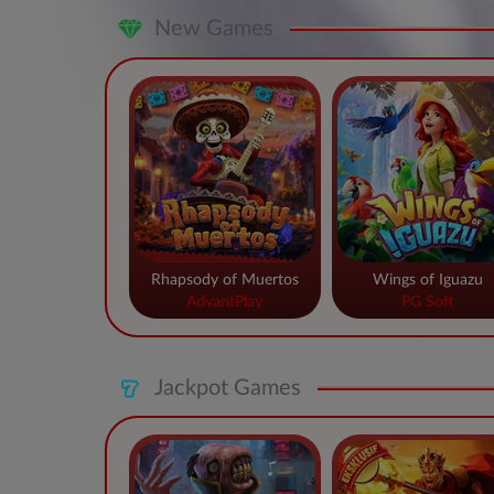
New Games
Rhapsody of Muertos
Wings of Iguazu
AdvantPlay
PG Soft
Jackpot Games