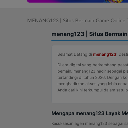
MENANG123 | Situs Bermain Game Online Ter
menang123 | Situs Bermain 
Selamat Datang di
menang123
: Dest
Di era digital yang berkembang pesat
pemain. menang123 hadir sebagai pl
tertandingi di tahun 2026. Dengan k
menghadirkan akses yang lebih cepat,
Anda cari kini terkumpul dalam satu
Mengapa menang123 Layak Menj
Kesuksesan agen menang123 sebagai salah