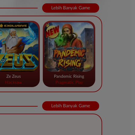
Lebih Banyak Game
Ze Zeus
Pandemic Rising
Hacksaw
Pragmatic Play
Lebih Banyak Game