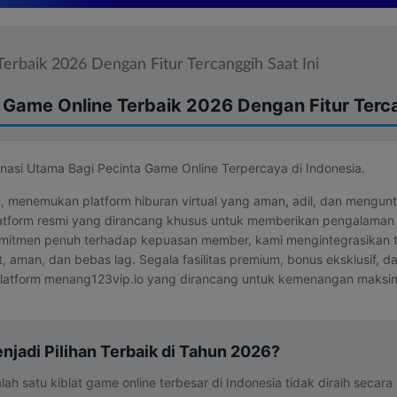
baik 2026 Dengan Fitur Tercanggih Saat Ini
Game Online Terbaik 2026 Dengan Fitur Terca
inasi Utama Bagi Pecinta Game Online Terpercaya di Indonesia.
, menemukan platform hiburan virtual yang aman, adil, dan mengunt
atform resmi yang dirancang khusus untuk memberikan pengalaman 
omitmen penuh terhadap kepuasan member, kami mengintegrasikan te
 aman, dan bebas lag. Segala fasilitas premium, bonus eksklusif, da
 platform menang123vip.io yang dirancang untuk kemenangan maksim
adi Pilihan Terbaik di Tahun 2026?
 satu kiblat game online terbesar di Indonesia tidak diraih secar