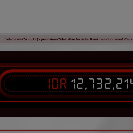
lama waktu ini, CQ9 permainan tidak akan tersedia. Kami memohon maaf atas ketida
IDR
12,732,22