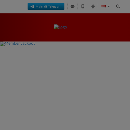
Main di Telegram