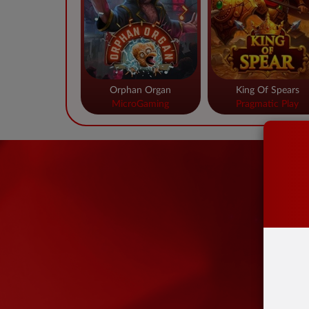
Orphan Organ
King Of Spears
MicroGaming
Pragmatic Play