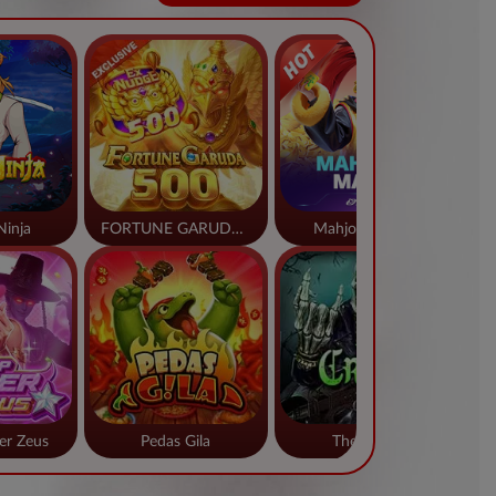
Ninja
FORTUNE GARUDA 500
Mahjong Magic
er Zeus
Pedas Gila
The Crypt
C