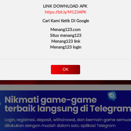
LINK DOWNLOAD APK
https://bit.ly/M123APK
Cari Kami Ketik Di Google
Menang123.com
Situs menang123
Menang123 link
Menang123 login
OK