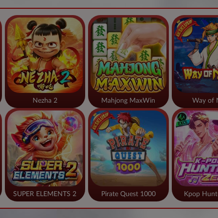
Nezha 2
Mahjong MaxWin
Way of 
SUPER ELEMENTS 2
Pirate Quest 1000
Kpop Hunt