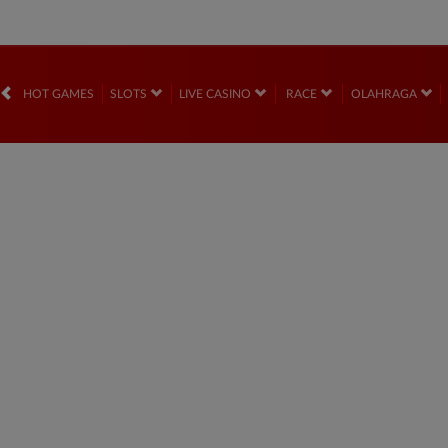
HOT GAMES
SLOTS
LIVE CASINO
RACE
OLAHRAGA