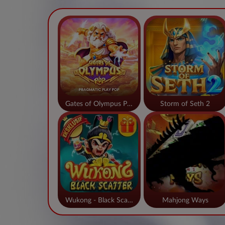
Gates of Olympus POP
Storm of Seth 2
Wukong - Black Scatter
Mahjong Ways