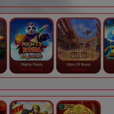
Mighty Panda
Glory Of Rome
MicroGaming
Habanero