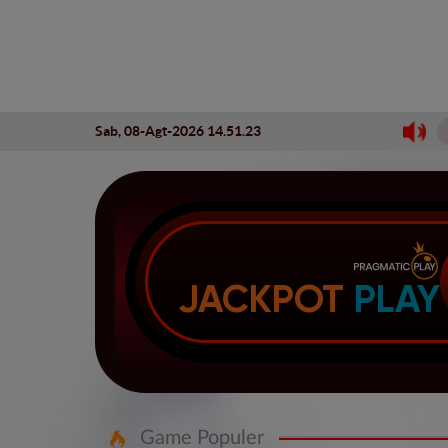
Sab, 08-Agt-2026 14.51.23
Pemeliharaan Terjadwal: PP Virtual Sports pada 30-Jun-2026 dari 14.5
JACKPOT
PLAY
Game Populer